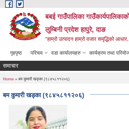
Skip to main content
बबई गाउँपालिका गाउँकार्यपालिकाका
लुम्बिनी प्रदेश हापुरे, दाङ
"हाम्रो उत्पादन हाम्रो वजार समृद्धिको आध
गृहपृष्ठ
परिचय
वडा कार्यालयहरु
कार्यक्रम तथा परियो
समाचार
You are here
Home
» बम कुमारी खड्का (९८४५८११२०६)
बम कुमारी खड्का (९८४५८११२०६)