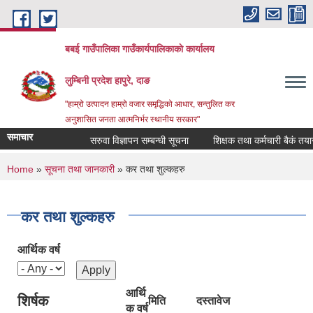
Skip to main content
बबई गाउँपालिका गाउँकार्यपालिकाकाे कार्यालय
लुम्बिनी प्रदेश हापुरे, दाङ
"हाम्रो उत्पादन हाम्रो वजार समृद्धिको आधार, सन्तुलित कर
अनुशासित जनता आत्मनिर्भर स्थानीय सरकार"
समाचार
सरुवा विज्ञापन सम्बन्धी सूचना
शिक्षक तथा कर्मचारी बैकं तयार गर्
You are here
Home
»
सूचना तथा जानकारी
» कर तथा शुल्कहरु
कर तथा शुल्कहरु
आर्थिक वर्ष
आर्थि
शिर्षक
मिति
दस्तावेज
क वर्ष