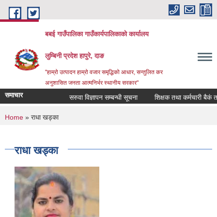
Skip to main content
बबई गाउँपालिका गाउँकार्यपालिकाकाे कार्यालय
लुम्बिनी प्रदेश हापुरे, दाङ
"हाम्रो उत्पादन हाम्रो वजार समृद्धिको आधार, सन्तुलित कर
अनुशासित जनता आत्मनिर्भर स्थानीय सरकार"
समाचार
सरुवा विज्ञापन सम्बन्धी सूचना
शिक्षक तथा कर्मचारी बैकं तयार 
You are here
Home
» राधा खड्का
राधा खड्का