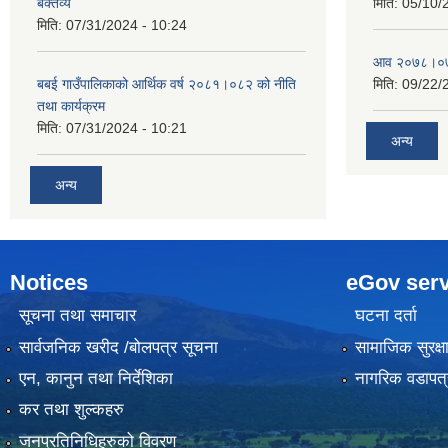
बक्तव्य
मिति:
05/10/
मिति:
07/31/2024 - 10:24
आव २०७८।०७९
बबई गाउँपालिकाको आर्थिक वर्ष २०८१।०८२ को नीति
मिति:
09/22/
तथा कार्यक्रम
मिति:
07/31/2024 - 10:21
अन्य
अन्य
Notices
eGov serv
सूचना तथा समाचार
घटना दर्ता
सार्वजनिक खरीद /बोलपत्र सूचना
सामाजिक सुरक्ष
एन, कानुन तथा निर्देशिका
नागरिक वडापत्
कर तथा शुल्कहरु
जनप्रतिनिधिहरुको विवरण