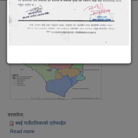
तितेकाे लेख
बबई गाउँपालिकाकाे संक्षिप्त परिचय
Submitted on:
Tue, 07/17/2018 - 11:41
alt="Banner"
class="img-responsive">
दस्तावेज:
बबई गाउँपालिकाकाे प्राेफाईल
Read more
about बबई गाउँपालिकाकाे संक्षिप्त परिचय