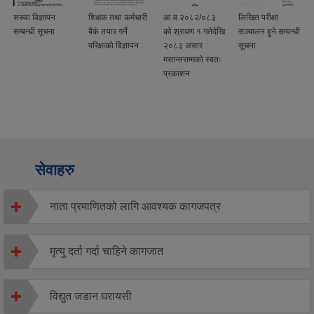
सरुवा विज्ञापन
शिक्षक तथा कर्मचारी
आ.व.२०८२/०८३
लिखित परीक्षा
सम्बन्धी सूचना
बैकं तयार गर्ने
को श्रावण १ गतेदेखि
सञ्चालन हुने सम्वन्धी
परिक्षाको विज्ञापन
२०८३ असार
सूचना
मसान्तसम्मको स्वतः
प्रकाशन
सेवाहरु
नाता प्रमाणितको लागि आवश्यक कागजपत्र
मृत्यु दर्ता गर्दा चाहिने कागजात
विद्युत जडान घरायसी